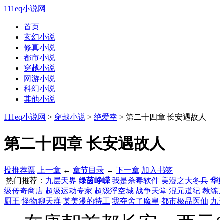
111eq小说网
首页
玄幻小说
修真小说
都市小说
穿越小说
网游小说
科幻小说
其他小说
111eq小说网
>
穿越小说
>
绝爱幸
> 第二十四章 长安遇故人
第二十四章 长安遇故人
投推荐票
上一章
←
章节目录
→
下一章
加入书签
热门推荐：
九层天界
绿茵峥嵘
我是杀毒软件
美漫之大冬兵
华
级传奇商店
超级运动专家
超级浮空城
战争天堂
混元道纪
教练
厨王
怪物聊天群
某美漫的特工
我夺舍了魔皇
都市极品医仙
九