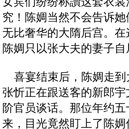
女宾们纷纷称讚这套衣裳
究！陈婤当然不会告诉她
无比奢华的大隋后宫。在
陈婤只以张大夫的妻子自
喜宴结束后，陈婤走到
张忻正在跟送客的新郎宇
阶官员谈话。那位年约五
来，目光竟然盯上了陈婤