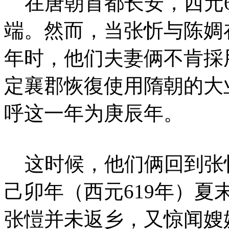
在唐朝首都长安，西元6
端。然而，当张忻与陈婤
年时，他们夫妻俩不肯採
定襄郡恢復使用隋朝的大
呼这一年为庚辰年。
这时候，他们俩回到张
己卯年（西元619年）
张愷并未返乡，又惊闻嫂