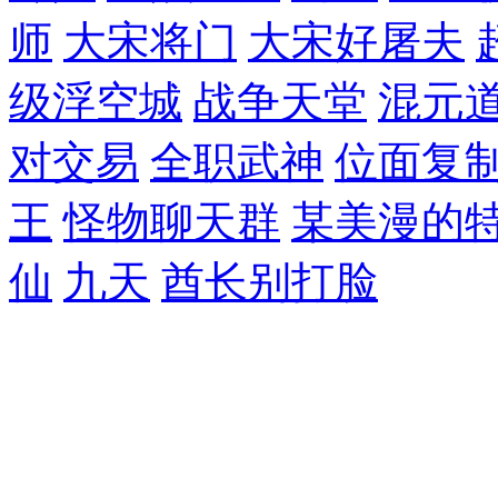
师
大宋将门
大宋好屠夫
级浮空城
战争天堂
混元
对交易
全职武神
位面复
王
怪物聊天群
某美漫的
仙
九天
酋长别打脸