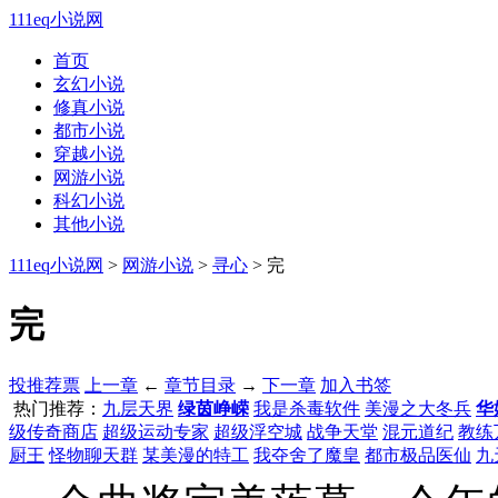
111eq小说网
首页
玄幻小说
修真小说
都市小说
穿越小说
网游小说
科幻小说
其他小说
111eq小说网
>
网游小说
>
寻心
> 完
完
投推荐票
上一章
←
章节目录
→
下一章
加入书签
热门推荐：
九层天界
绿茵峥嵘
我是杀毒软件
美漫之大冬兵
华
级传奇商店
超级运动专家
超级浮空城
战争天堂
混元道纪
教练
厨王
怪物聊天群
某美漫的特工
我夺舍了魔皇
都市极品医仙
九