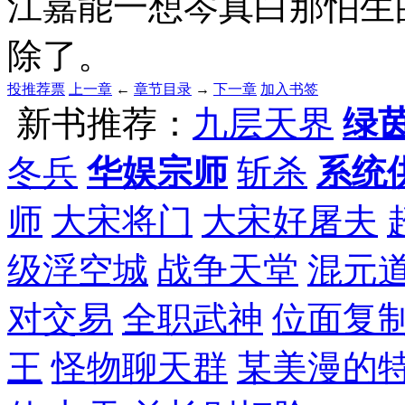
江嘉能一想岑真白那怕生
除了。
投推荐票
上一章
←
章节目录
→
下一章
加入书签
新书推荐：
九层天界
绿
冬兵
华娱宗师
斩杀
系统
师
大宋将门
大宋好屠夫
级浮空城
战争天堂
混元
对交易
全职武神
位面复
王
怪物聊天群
某美漫的