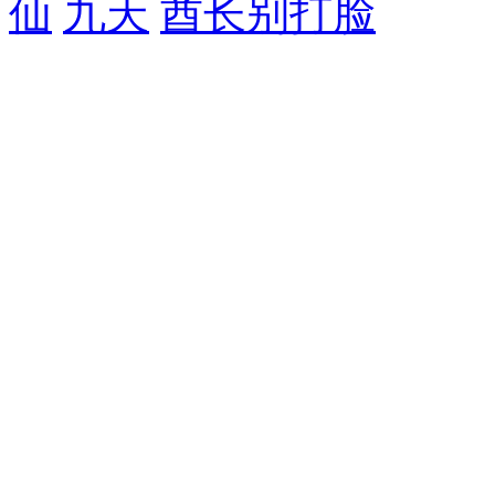
仙
九天
酋长别打脸