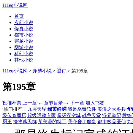
111eq小说网
首页
玄幻小说
修真小说
都市小说
穿越小说
网游小说
科幻小说
其他小说
111eq小说网
>
穿越小说
>
退订
> 第195章
第195章
投推荐票
上一章
←
章节目录
→
下一章
加入书签
热门推荐：
九层天界
绿茵峥嵘
我是杀毒软件
美漫之大冬兵
华
级传奇商店
超级运动专家
超级浮空城
战争天堂
混元道纪
教练
厨王
怪物聊天群
某美漫的特工
我夺舍了魔皇
都市极品医仙
九