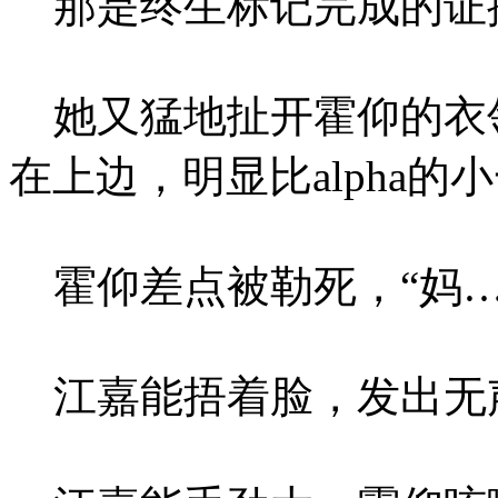
那是终生标记完成的证
她又猛地扯开霍仰的衣
在上边，明显比alpha的
霍仰差点被勒死，“妈…
江嘉能捂着脸，发出无