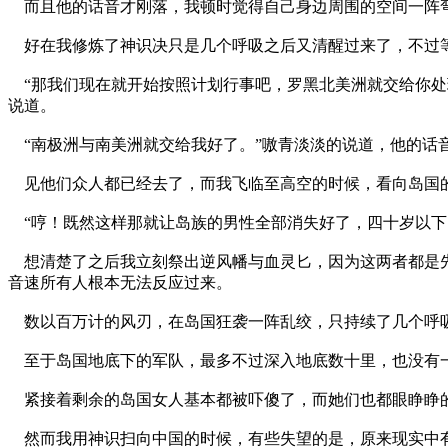
而且他的话音才刚落，我顿时觉得自己身边周围的空间一阵弯
好在我修炼了神识决只是几个呼吸之后又清醒过来了，不过等
“那我们现在就开始按照计划行事吧，罗黑北美洲就交给你处
说道。
“南极洲与南美洲就交给我好了。”嗷青淡淡的说道，他的话
见他们众人都已经去了，而我飞临至高空的时候，看向岛国的
“哼！既然这样那就让岛族的男性全部消失好了，四十岁以下
想清楚了之后我立刻祭出逆风幡与血灵匕，因为这两者都是先
音速所有人根本无法反应过来。
数以百万计的风刃，在岛国狂袭一阵乱绞，只持续了几个呼吸
至于岛国地底下的军队，最多不过深入地底数十里，也没有
紧接着剩余的岛国女人基本都被吓傻了，而她们也都眼睁睁的
然而我用神识扫向中国的时候，有些失望的是，原来现实中有