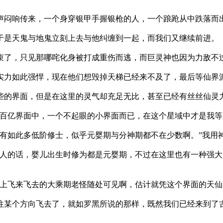
闷响传来，一个身穿银甲手握银枪的人，一个踉跄从中跌落而
是天鬼与地鬼立刻上去与他纠缠到一起，而我们又继续前进。
了，只见那哪咤化身被打成重伤而逃，而巨灵神也因为力敌不
力如此强悍，现在他们想毁掉天梯已经来不及了，最后等仙界
的界面，但是在这里的灵气却充足无比，甚至已经有丝丝仙灵
百亿界面中，一个不起眼的小界面而已，在这个星域中才是我等
有如此多低阶修士，似乎元婴期与分神期都不在少数啊。”我用
人的话，婴儿出生时修为都是元婴期，不过在这里也有一种强大
上飞来飞去的大乘期老怪随处可见啊，估计就凭这个界面的天仙
某个方向飞去了，就如罗黑所说的那样，既然我们已经来到了