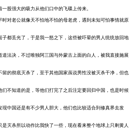
着一股强大的吸力从他们口中的飞碟上传来。
平时对老公就像天不怕地不怕的母老虎，遇到未知可怕事情就原
面子都丢光了，于是我一怒之下，这些被吓晕的男人统统放回地
道道法决，不过唯独阿三国与外蒙古上面的白人，被我直接施展
不留的彻底灭杀了，至于其他国家虽说男性没被灭杀干净，但也
他们不知道的是，等他们打完了之后注定要回归中国，也是时候
发现中国还是有不少男人胆大，他们也比较适合到修真界去发
只是灭杀所以动作比我快了一些，现在看来整个地球上只剩黄人