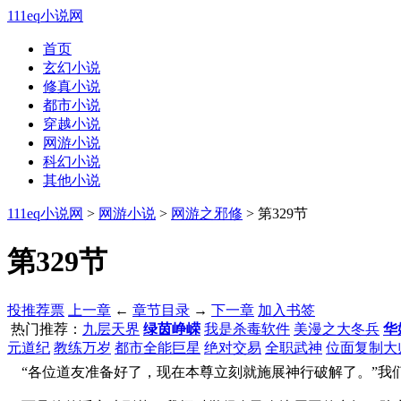
111eq小说网
首页
玄幻小说
修真小说
都市小说
穿越小说
网游小说
科幻小说
其他小说
111eq小说网
>
网游小说
>
网游之邪修
> 第329节
第329节
投推荐票
上一章
←
章节目录
→
下一章
加入书签
热门推荐：
九层天界
绿茵峥嵘
我是杀毒软件
美漫之大冬兵
华
元道纪
教练万岁
都市全能巨星
绝对交易
全职武神
位面复制大
“各位道友准备好了，现在本尊立刻就施展神行破解了。”我