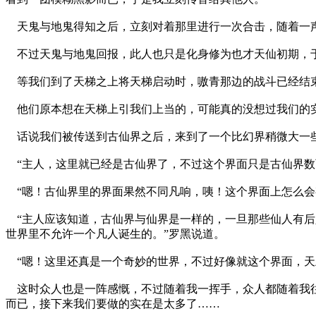
天鬼与地鬼得知之后，立刻对着那里进行一次合击，随着一声
不过天鬼与地鬼回报，此人也只是化身修为也才天仙初期，于
等我们到了天梯之上将天梯启动时，嗷青那边的战斗已经结束
他们原本想在天梯上引我们上当的，可能真的没想过我们的实
话说我们被传送到古仙界之后，来到了一个比幻界稍微大一些
“主人，这里就已经是古仙界了，不过这个界面只是古仙界数
“嗯！古仙界里的界面果然不同凡响，咦！这个界面上怎么会
“主人应该知道，古仙界与仙界是一样的，一旦那些仙人有后
世界里不允许一个凡人诞生的。”罗黑说道。
“嗯！这里还真是一个奇妙的世界，不过好像就这个界面，天
这时众人也是一阵感慨，不过随着我一挥手，众人都随着我往
而已，接下来我们要做的实在是太多了……