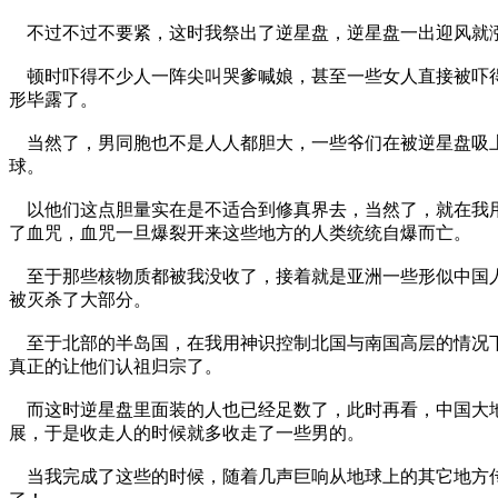
不过不过不要紧，这时我祭出了逆星盘，逆星盘一出迎风就涨
顿时吓得不少人一阵尖叫哭爹喊娘，甚至一些女人直接被吓得
形毕露了。
当然了，男同胞也不是人人都胆大，一些爷们在被逆星盘吸上
球。
以他们这点胆量实在是不适合到修真界去，当然了，就在我用
了血咒，血咒一旦爆裂开来这些地方的人类统统自爆而亡。
至于那些核物质都被我没收了，接着就是亚洲一些形似中国人
被灭杀了大部分。
至于北部的半岛国，在我用神识控制北国与南国高层的情况下
真正的让他们认祖归宗了。
而这时逆星盘里面装的人也已经足数了，此时再看，中国大地
展，于是收走人的时候就多收走了一些男的。
当我完成了这些的时候，随着几声巨响从地球上的其它地方传