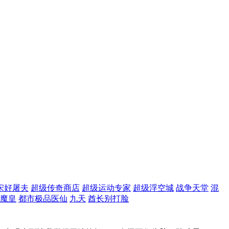
宋好屠夫
超级传奇商店
超级运动专家
超级浮空城
战争天堂
混
魔皇
都市极品医仙
九天
酋长别打脸