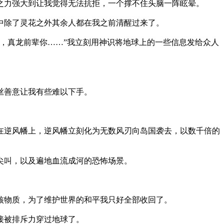
之力强大到让我觉得无法抗拒，一个撑不住头脑一阵眩晕。
中除了灵花之外其余人都在我之前清醒过来了。
，真龙前辈你……”我立刻用神识将地球上的一些信息发给众人
丝善意让我有些难以下手。
在逆风幡上，逆风幡立刻化为无数风刃向岛国袭去，以数千倍的
尖叫，以及遍地血流成河的恐怖场景。
核物质，为了维护世界的和平我只好全部收回了。
接被排斥力穿过地球了。