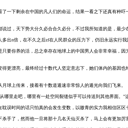
了一下剩余在中国的凡人们的命运，结果一看之下还真有种吓
说过，天下势大分久必合合久必分，不过我所知道的是，最少
多出n倍，在不久之后zf在人民群众的压力下，仍旧永远实行我
只要你养的活，总之幸存在地球上的中国男人会非常幸福，因
得更漂亮，最终经过十数代人坚定意志下，她们体内的基因也
月球上传来，接着有十数道遁速非常惊人的遁光向我们飞来。
从哪里走吧，哪里有一处空间裂缝似乎可以传送到其他界面。”
耽误时间的话只怕真的会发生变数，以嗷青的实力我相信区区
杀手了，然而他一旦将那十几名天仙灭杀了，马上会有更加厉