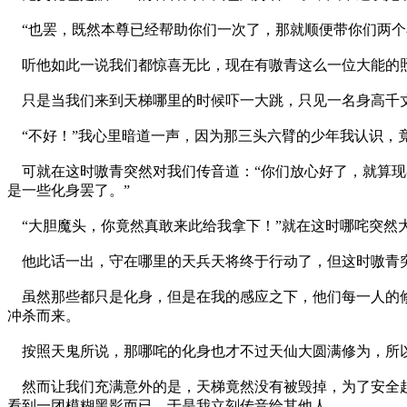
“也罢，既然本尊已经帮助你们一次了，那就顺便带你们两个
听他如此一说我们都惊喜无比，现在有嗷青这么一位大能的照
只是当我们来到天梯哪里的时候吓一大跳，只见一名身高千丈
“不好！”我心里暗道一声，因为那三头六臂的少年我认识，
可就在这时嗷青突然对我们传音道：“你们放心好了，就算现
是一些化身罢了。”
“大胆魔头，你竟然真敢来此给我拿下！”就在这时哪咤突然
他此话一出，守在哪里的天兵天将终于行动了，但这时嗷青突
虽然那些都只是化身，但是在我的感应之下，他们每一人的修
冲杀而来。
按照天鬼所说，那哪咤的化身也才不过天仙大圆满修为，所以
然而让我们充满意外的是，天梯竟然没有被毁掉，为了安全起
看到一团模糊黑影而已，于是我立刻传音给其他人。