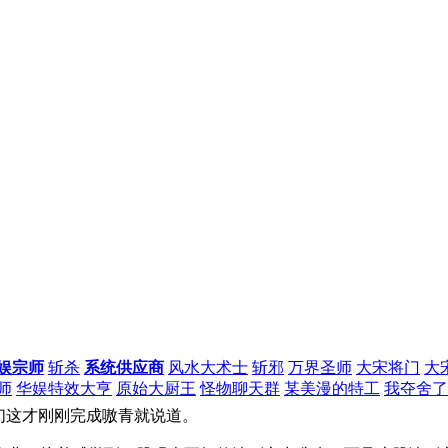
娱宗师
斩杀
系统供应商
风水大术士
斩邪
万界圣师
大宋将门
大
师
华娱特效大亨
原始大厨王
怪物聊天群
某美漫的特工
我夺舍了
们这才刚刚完成嗷青就说道。