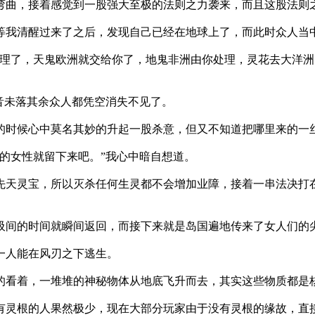
曲，接着感觉到一股强大至极的法则之力袭来，而且这股法则
我清醒过来了之后，发现自己已经在地球上了，而此时众人当
理了，天鬼欧洲就交给你了，地鬼非洲由你处理，灵花去大洋洲
音未落其余众人都凭空消失不见了。
时候心中莫名其妙的升起一股杀意，但又不知道把哪里来的一
的女性就留下来吧。”我心中暗自想道。
天灵宝，所以灭杀任何生灵都不会增加业障，接着一串法决打
间的时间就瞬间返回，而接下来就是岛国遍地传来了女人们的
一人能在风刃之下逃生。
看着，一堆堆的神秘物体从地底飞升而去，其实这些物质都是
灵根的人果然极少，现在大部分玩家由于没有灵根的缘故，直