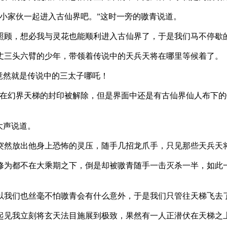
小家伙一起进入古仙界吧。”这时一旁的嗷青说道。
顾，想必我与灵花也能顺利进入古仙界了，于是我们马不停歇
三头六臂的少年，带领着传说中的天兵天将在哪里等候着了。
竟然就是传说中的三太子哪吒！
在幻界天梯的封印被解除，但是界面中还是有古仙界仙人布下的
大声说道。
然放出他身上恐怖的灵压，随手几招龙爪手，只见那些天兵天
为都不在大乘期之下，倒是却被嗷青随手一击灭杀一半，如此
我们也丝毫不怕嗷青会有什么意外，于是我们只管往天梯飞去
见我立刻将玄天法目施展到极致，果然有一人正潜伏在天梯之