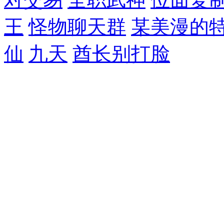
王
怪物聊天群
某美漫的
仙
九天
酋长别打脸