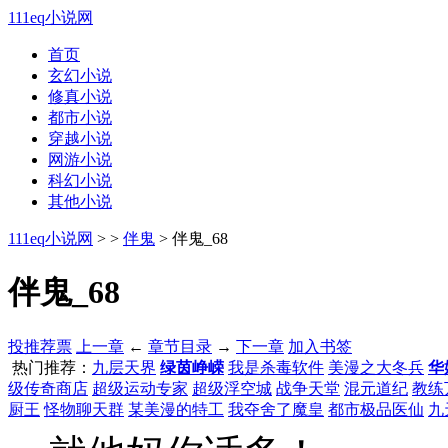
111eq小说网
首页
玄幻小说
修真小说
都市小说
穿越小说
网游小说
科幻小说
其他小说
111eq小说网
>
>
伴鬼
> 伴鬼_68
伴鬼_68
投推荐票
上一章
←
章节目录
→
下一章
加入书签
热门推荐：
九层天界
绿茵峥嵘
我是杀毒软件
美漫之大冬兵
华
级传奇商店
超级运动专家
超级浮空城
战争天堂
混元道纪
教练
厨王
怪物聊天群
某美漫的特工
我夺舍了魔皇
都市极品医仙
九