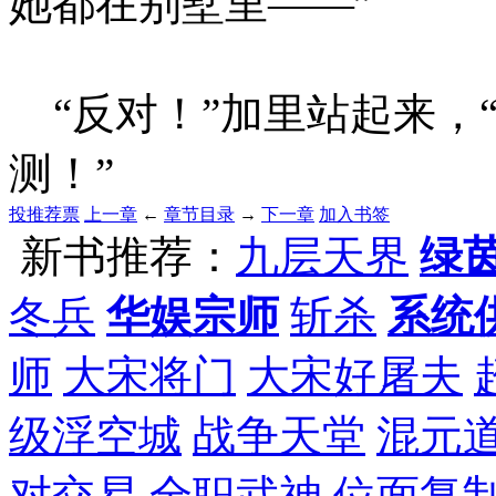
她都在别墅里——”
“反对！”加里站起来，
测！”
投推荐票
上一章
←
章节目录
→
下一章
加入书签
新书推荐：
九层天界
绿
冬兵
华娱宗师
斩杀
系统
师
大宋将门
大宋好屠夫
级浮空城
战争天堂
混元
对交易
全职武神
位面复