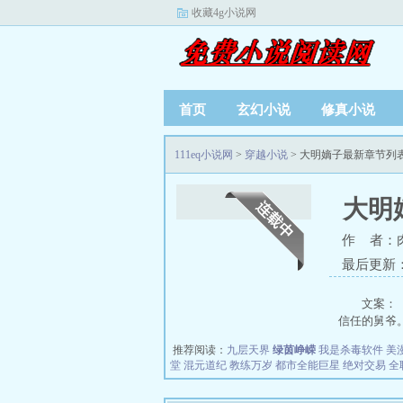
收藏4g小说网
首页
玄幻小说
修真小说
111eq小说网
>
穿越小说
> 大明嫡子最新章节列
大明
作 者：
最后更新：20
文案：
信任的舅爷。
推荐阅读：
九层天界
绿茵峥嵘
我是杀毒软件
美
堂
混元道纪
教练万岁
都市全能巨星
绝对交易
全