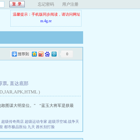
忘记密码
用户注册
温馨提示：手机版同步阅读，请访问网址
m.4g.re
0
荐票
,
直达底部
D,JAR,APK,HTML )
敢图谋大明皇位。” “蓝玉大将军是朕最
夫
超级传奇商店
超级运动专家
超级浮空城
战争天
皇
都市极品医仙
九天
酋长别打脸