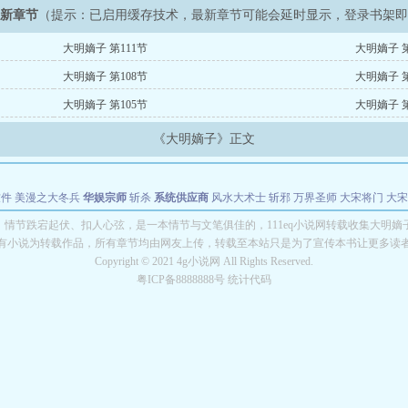
最新章节
（提示：已启用缓存技术，最新章节可能会延时显示，登录书架
大明嫡子 第111节
大明嫡子 第
大明嫡子 第108节
大明嫡子 第
大明嫡子 第105节
大明嫡子 第
《大明嫡子》正文
软件
美漫之大冬兵
华娱宗师
斩杀
系统供应商
风水大术士
斩邪
万界圣师
大宋将门
大宋
能巨星
绝对交易
全职武神
位面复制大师
华娱特效大亨
原始大厨王
怪物聊天群
某美漫
》情节跌宕起伏、扣人心弦，是一本情节与文笔俱佳的，111eq小说网转载收集大明嫡
有小说为转载作品，所有章节均由网友上传，转载至本站只是为了宣传本书让更多读
长别打脸
Copyright © 2021 4g小说网 All Rights Reserved.
粤ICP备8888888号 统计代码