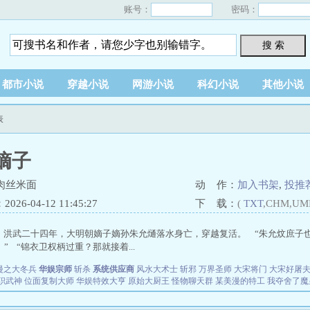
账号：
密码：
搜 索
都市小说
穿越小说
网游小说
科幻小说
其他小说
表
嫡子
肉丝米面
动 作：
加入书架
,
投推
26-04-12 11:45:27
下 载：
(
TXT
,CHM,UM
 洪武二十四年，大明朝嫡子嫡孙朱允熥落水身亡，穿越复活。 “朱允炆庶子也
” “锦衣卫权柄过重？那就接着...
漫之大冬兵
华娱宗师
斩杀
系统供应商
风水大术士
斩邪
万界圣师
大宋将门
大宋好屠
职武神
位面复制大师
华娱特效大亨
原始大厨王
怪物聊天群
某美漫的特工
我夺舍了魔