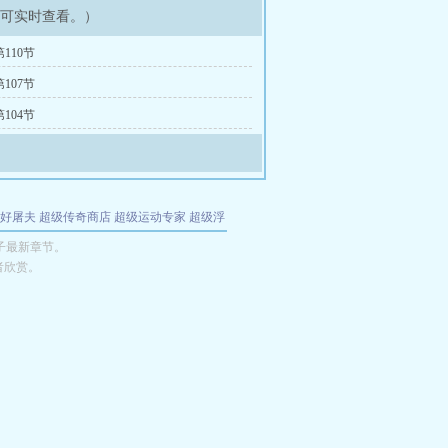
即可实时查看。）
110节
107节
104节
好屠夫
超级传奇商店
超级运动专家
超级浮
的特工
我夺舍了魔皇
都市极品医仙
九天
酋
子最新章节。
者欣赏。