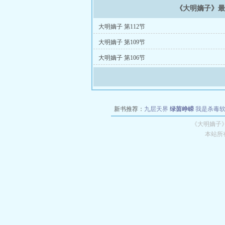
《大明嫡子》
大明嫡子 第112节
大明嫡子 第109节
大明嫡子 第106节
新书推荐：
九层天界
绿茵峥嵘
我是杀毒
空城
战争天堂
混元道纪
教练万岁
都市全
《大明嫡子
本站所