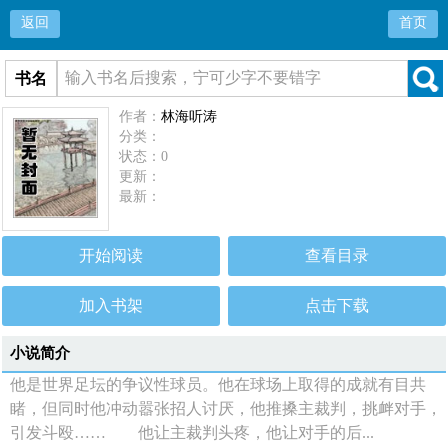
返回
首页
书名
作者：
林海听涛
分类：
状态：0
更新：
最新：
开始阅读
查看目录
加入书架
点击下载
小说简介
他是世界足坛的争议性球员。他在球场上取得的成就有目共
睹，但同时他冲动嚣张招人讨厌，他推搡主裁判，挑衅对手，
引发斗殴…… 他让主裁判头疼，他让对手的后...