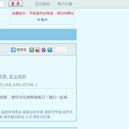
忘记密码
用户注册
温馨提示：手机版同步阅读，请访问网址
m.4g.re
荐票
,
直达底部
D,JAR,APK,HTML )
愤怒，曾经为兄弟两肋插刀！我们一起成
夫
超级传奇商店
超级运动专家
超级浮空城
战争天
皇
都市极品医仙
九天
酋长别打脸