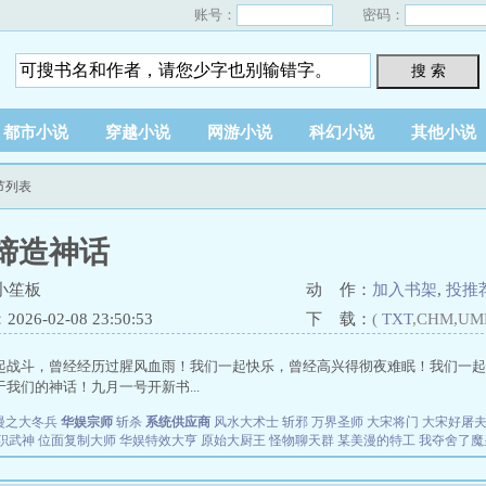
账号：
密码：
搜 索
都市小说
穿越小说
网游小说
科幻小说
其他小说
节列表
缔造神话
小笙板
动 作：
加入书架
,
投推
26-02-08 23:50:53
下 载：
(
TXT
,CHM,UM
起战斗，曾经经历过腥风血雨！我们一起快乐，曾经高兴得彻夜难眠！我们一起
我们的神话！九月一号开新书...
漫之大冬兵
华娱宗师
斩杀
系统供应商
风水大术士
斩邪
万界圣师
大宋将门
大宋好屠
职武神
位面复制大师
华娱特效大亨
原始大厨王
怪物聊天群
某美漫的特工
我夺舍了魔