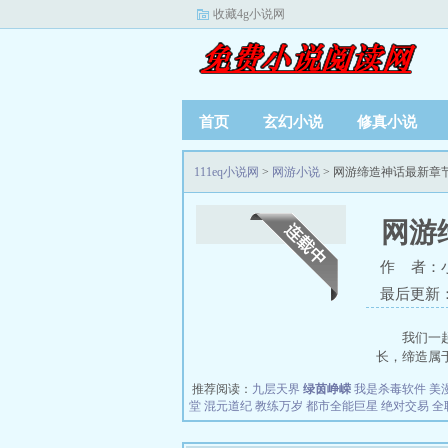
收藏4g小说网
首页
玄幻小说
修真小说
111eq小说网
>
网游小说
> 网游缔造神话最新章
网游
作 者：
最后更新：20
我们一
长，缔造属于
推荐阅读：
九层天界
绿茵峥嵘
我是杀毒软件
美
堂
混元道纪
教练万岁
都市全能巨星
绝对交易
全