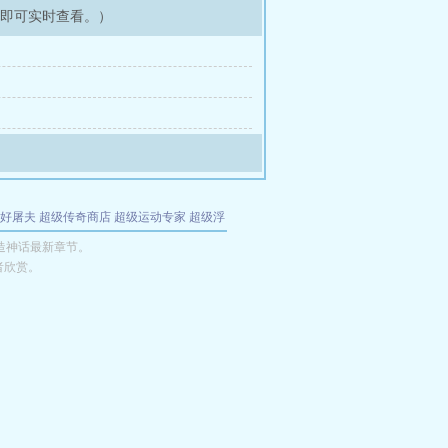
架即可实时查看。）
好屠夫
超级传奇商店
超级运动专家
超级浮
的特工
我夺舍了魔皇
都市极品医仙
九天
酋
造神话最新章节。
者欣赏。