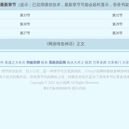
》最新章节
（提示：已启用缓存技术，最新章节可能会延时显示，登录书
第33节
第32节
第30节
第29节
第27节
第26节
《网游缔造神话》正文
软件
美漫之大冬兵
华娱宗师
斩杀
系统供应商
风水大术士
斩邪
万界圣师
大宋将门
大宋
能巨星
绝对交易
全职武神
位面复制大师
华娱特效大亨
原始大厨王
怪物聊天群
某美漫
》情节跌宕起伏、扣人心弦，是一本情节与文笔俱佳的，111eq小说网转载收集网游缔
有小说为转载作品，所有章节均由网友上传，转载至本站只是为了宣传本书让更多读
长别打脸
Copyright © 2021 4g小说网 All Rights Reserved.
粤ICP备8888888号 统计代码