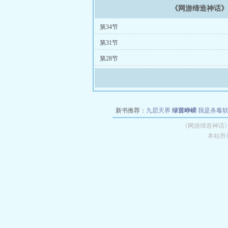
《网游缔造神话
第34节
第31节
第28节
新书推荐：
九层天界
绿茵峥嵘
我是杀毒
空城
战争天堂
混元道纪
教练万岁
都市全
《网游缔造神话
本站所