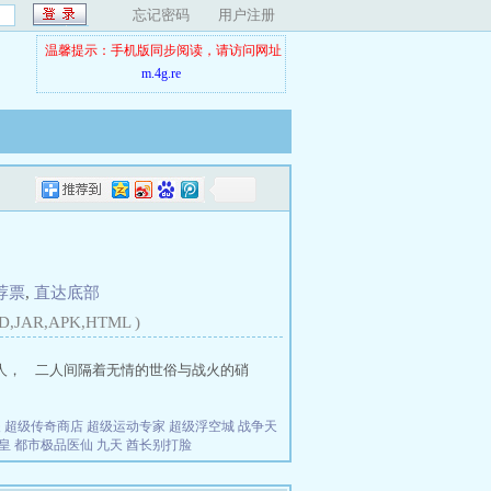
忘记密码
用户注册
温馨提示：手机版同步阅读，请访问网址
m.4g.re
荐票
,
直达底部
D,JAR,APK,HTML )
美人， 二人间隔着无情的世俗与战火的硝
夫
超级传奇商店
超级运动专家
超级浮空城
战争天
皇
都市极品医仙
九天
酋长别打脸