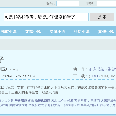
账号：
密码：
搜 索
都市小说
穿越小说
网游小说
科幻小说
其他小说
子
玉Ludwig
动 作：
加入书架
,
投推
26-03-26 23:21:28
下 载：
(
TXT
,CHM,UM
022.6.1完结 文案 前世她是大宋的天下兵马大元帅，她是漠北庸关城的第一
是三十三重天的南斗星君，她是人间富...
漫之大冬兵
华娱宗师
斩杀
系统供应商
风水大术士
斩邪
万界圣师
大宋将门
大宋好屠
职武神
位面复制大师
华娱特效大亨
原始大厨王
怪物聊天群
某美漫的特工
我夺舍了魔