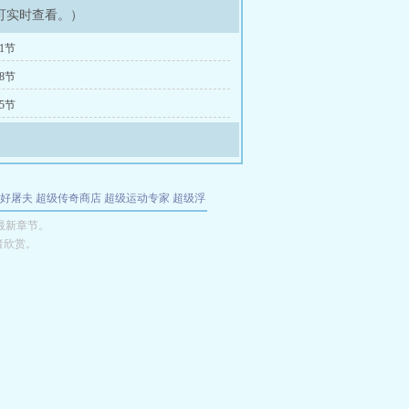
可实时查看。）
1节
8节
5节
好屠夫
超级传奇商店
超级运动专家
超级浮
的特工
我夺舍了魔皇
都市极品医仙
九天
酋
最新章节。
者欣赏。