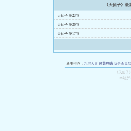
《天仙子》最
天仙子 第23节
天仙子 第20节
天仙子 第17节
新书推荐：
九层天界
绿茵峥嵘
我是杀毒
空城
战争天堂
混元道纪
教练万岁
都市全
《天仙子
本站所