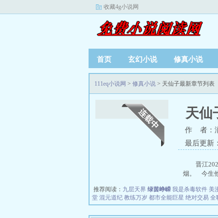
收藏4g小说网
首页
玄幻小说
修真小说
111eq小说网
>
修真小说
> 天仙子最新章节列表
天仙
作 者：润
最后更新：20
晋江2
烟。 今生他
推荐阅读：
九层天界
绿茵峥嵘
我是杀毒软件
美
堂
混元道纪
教练万岁
都市全能巨星
绝对交易
全