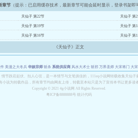
新章节
（提示：已启用缓存技术，最新章节可能会延时显示，登录书架即
天仙子 第22节
天仙子 第2
天仙子 第19节
天仙子 第1
天仙子 第16节
天仙子 第1
《天仙子》正文
软件
美漫之大冬兵
华娱宗师
斩杀
系统供应商
风水大术士
斩邪
万界圣师
大宋将门
大宋
能巨星
绝对交易
全职武神
位面复制大师
华娱特效大亨
原始大厨王
怪物聊天群
某美漫
》情节跌宕起伏、扣人心弦，是一本情节与文笔俱佳的，111eq小说网转载收集天仙子
有小说为转载作品，所有章节均由网友上传，转载至本站只是为了宣传本书让更多读
长别打脸
Copyright © 2021 4g小说网 All Rights Reserved.
粤ICP备8888888号 统计代码